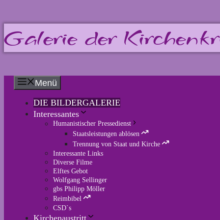
Zum
Galerie der Kirchenkri
Inhalt
springen
Menü
DIE BILDERGALERIE
Interessantes
Humanistischer Pressedienst
Staatsleistungen ablösen
Trennung von Staat und Kirche
Interessante Links
Diverse Filme
Elftes Gebot
Wolfgang Sellinger
gbs Philipp Möller
Reimbibel
CSD`s
Kirchenaustritt