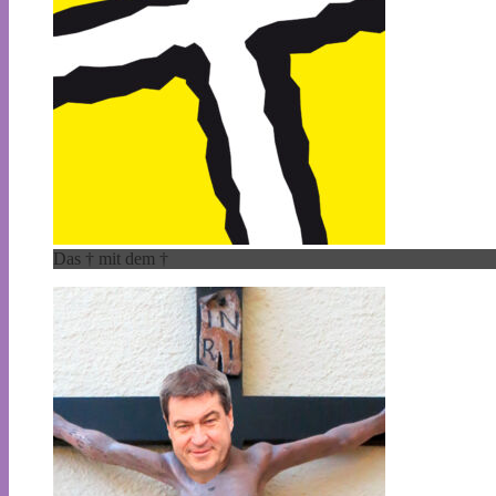
Das † mit dem †